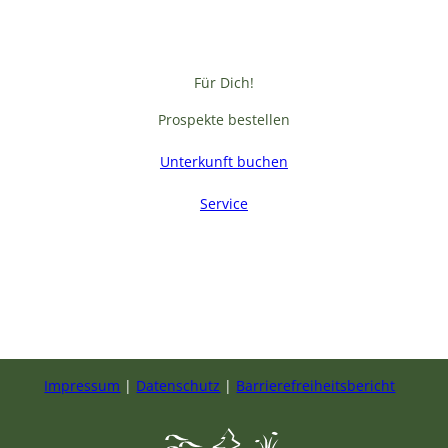
Für Dich!
Prospekte bestellen
Unterkunft buchen
Service
F
a
c
e
b
Impressum
Datenschutz
Barrierefreiheitsbericht
o
o
k