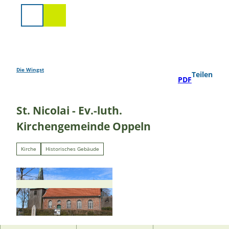
Z
u
Suche
m
I
n
h
a
Die Wingst
Teilen
PDF
l
t
St. Nicolai - Ev.-luth.
Kirchengemeinde Oppeln
Kirche
Historisches Gebäude
© A. Brüning |
CC-BY