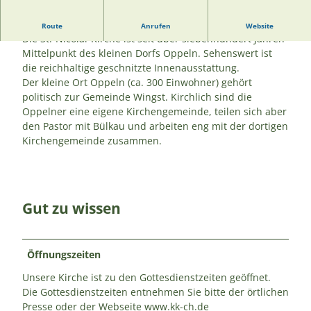
Herzlich Willkommen in der Kirchengemeinde Oppel
Route
Anrufen
Website
Die St.-Nicolai-Kirche ist seit über siebenhundert Jahren
Mittelpunkt des kleinen Dorfs Oppeln. Sehenswert ist
die reichhaltige geschnitzte Innenausstattung.
Der kleine Ort Oppeln (ca. 300 Einwohner) gehört
politisch zur Gemeinde Wingst. Kirchlich sind die
Oppelner eine eigene Kirchengemeinde, teilen sich aber
den Pastor mit Bülkau und arbeiten eng mit der dortigen
Kirchengemeinde zusammen.
Gut zu wissen
Öffnungszeiten
Unsere Kirche ist zu den Gottesdienstzeiten geöffnet.
Die Gottesdienstzeiten entnehmen Sie bitte der örtlichen
Presse oder der Webseite www.kk-ch.de