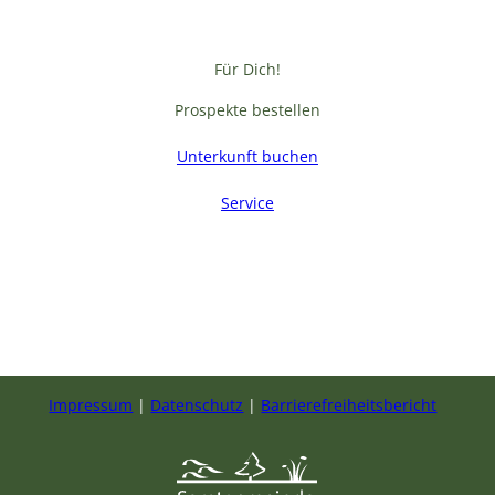
Für Dich!
Prospekte bestellen
Unterkunft buchen
Service
F
a
c
e
b
Impressum
Datenschutz
Barrierefreiheitsbericht
o
o
k