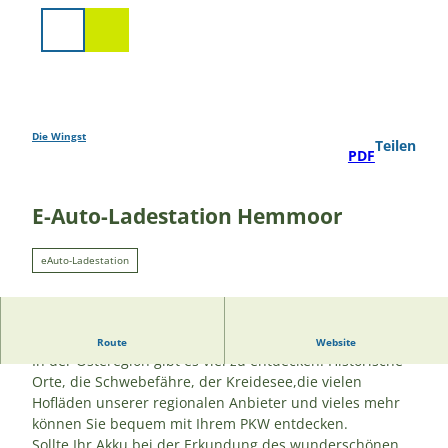
Z
u
Suche
m
I
n
h
a
Die Wingst
Teilen
PDF
l
t
E-Auto-Ladestation Hemmoor
eAuto-Ladestation
Akku leer?
Route
Website
In der Osteregion gibt es viel zu entdecken. Historische
Orte, die Schwebefähre, der Kreidesee,die vielen
Hofläden unserer regionalen Anbieter und vieles mehr
können Sie bequem mit Ihrem PKW entdecken.
Sollte Ihr Akku bei der Erkundung des wunderschönen