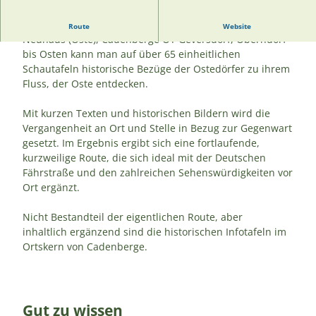
Entlang der historischen Ostedeichroute von Belum über
Route
Website
Neuhaus (Oste), Cadenberge OT Geversdorf, Oberndorf
bis Osten kann man auf über 65 einheitlichen
Schautafeln historische Bezüge der Ostedörfer zu ihrem
Fluss, der Oste entdecken.
Mit kurzen Texten und historischen Bildern wird die
Vergangenheit an Ort und Stelle in Bezug zur Gegenwart
gesetzt. Im Ergebnis ergibt sich eine fortlaufende,
kurzweilige Route, die sich ideal mit der Deutschen
Fährstraße und den zahlreichen Sehenswürdigkeiten vor
Ort ergänzt.
Nicht Bestandteil der eigentlichen Route, aber
inhaltlich ergänzend sind die historischen Infotafeln im
Ortskern von Cadenberge.
Gut zu wissen