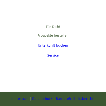
Für Dich!
Prospekte bestellen
Unterkunft buchen
Service
F
a
c
e
b
Impressum
Datenschutz
Barrierefreiheitsbericht
o
o