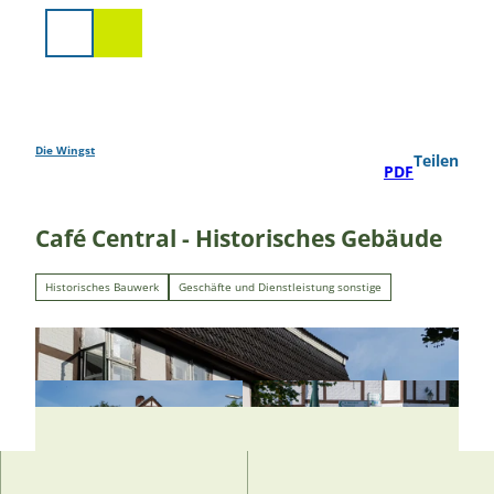
Z
u
Suche
m
I
n
h
a
Die Wingst
Teilen
PDF
l
t
Café Central - Historisches Gebäude
Historisches Bauwerk
Geschäfte und Dienstleistung sonstige