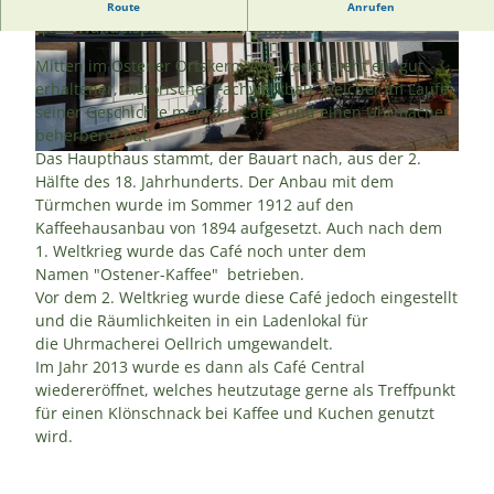
Ein historische Gebäude, welches an die Blütezeit des
Route
Anrufen
alten Handelsplatzes Osten erinnert!
© M. Witt |
CC-BY
© Bernd Otten PhotographieVG Bild-Kunst Ur
h.-Nr.: 323 6 313 |
CC-BY
Mitten im Ostener Ortskern, Am Markt, steht ein gut
erhaltener, historischer Fachwerkbau, welcher im Laufe
seiner Geschichte mehrere Cafés und einen Uhrmacher
beherbergt hat.
Das Haupthaus stammt, der Bauart nach, aus der 2.
© Tourist Info Hemmoor, Manuela Witt |
CC-BY-SA
Hälfte des 18. Jahrhunderts. Der Anbau mit dem
Türmchen wurde im Sommer 1912 auf den
Kaffeehausanbau von 1894 aufgesetzt. Auch nach dem
1. Weltkrieg wurde das Café noch unter dem
Namen "Ostener-Kaffee" betrieben.
Vor dem 2. Weltkrieg wurde diese Café jedoch eingestellt
und die Räumlichkeiten in ein Ladenlokal für
die Uhrmacherei Oellrich umgewandelt.
Im Jahr 2013 wurde es dann als Café Central
wiedereröffnet, welches heutzutage gerne als Treffpunkt
für einen Klönschnack bei Kaffee und Kuchen genutzt
wird.