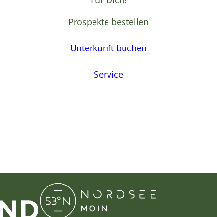
Für Dich!
Prospekte bestellen
Unterkunft buchen
Service
F
a
c
e
b
o
o