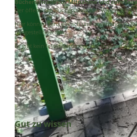
Bücherschrank zur Mitnahme und zum Tausc
Der öffentliche Bücherschrank in Wingst ist Anlau
Hier können ganz einfach und unverbindlich 
reingestellt werden.
Es gibt kein festes Sortiment, der Bestand wechs
Gut zu wissen