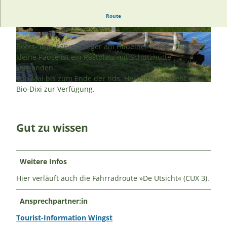
Route
© A. Brüning |
CC-BY
© A. Brüning |
CC-BY
Boots- und Kanu-Anleger am Hadelner Kanal. Für eine
kleine Pause ist ein Rastplatz mit Schutzhütte
vorhanden.
Von Mai bis zum Ende der nds. Herbstferien steht ein
© A. Brüning |
CC-BY
Bio-Dixi zur Verfügung.
Gut zu wissen
Weitere Infos
Hier verläuft auch die Fahrradroute »De Utsicht« (CUX 3).
Ansprechpartner:in
Tourist-Information Wingst