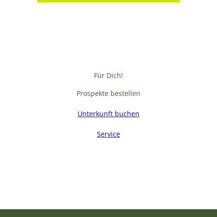
Für Dich!
Prospekte bestellen
Unterkunft buchen
Service
F
a
c
e
b