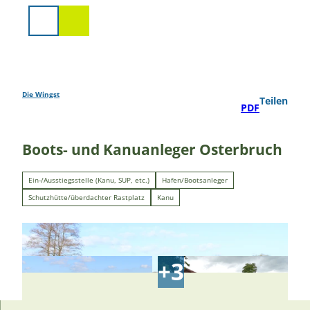
Z
u
Suche
m
I
n
h
a
Die Wingst
Teilen
PDF
l
t
Boots- und Kanuanleger Osterbruch
Ein-/Ausstiegsstelle (Kanu, SUP, etc.)
Hafen/Bootsanleger
Schutzhütte/überdachter Rastplatz
Kanu