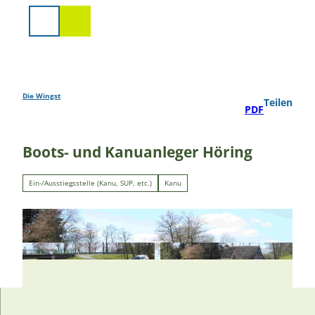
Z
u
Suche
m
I
n
h
a
Die Wingst
Teilen
PDF
l
t
Boots- und Kanuanleger Höring
Ein-/Ausstiegsstelle (Kanu, SUP, etc.)
Kanu