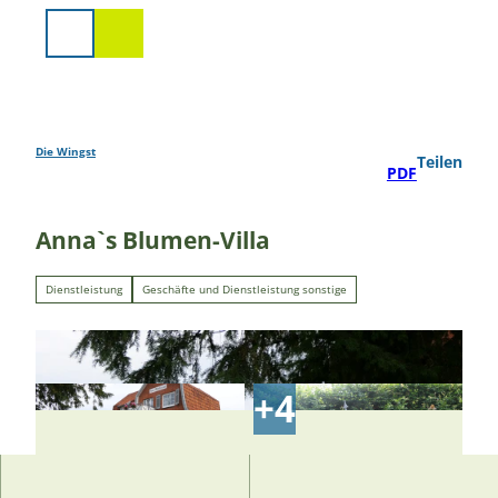
Z
u
Suche
m
I
n
h
a
Die Wingst
Teilen
PDF
l
t
Anna`s Blumen-Villa
Dienstleistung
Geschäfte und Dienstleistung sonstige