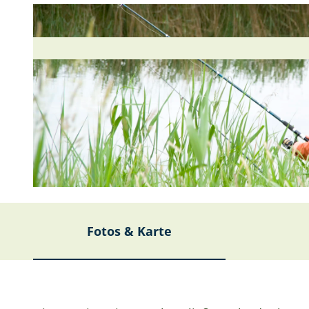
© Bernd Otten |
CC-BY-SA
Fotos & Karte