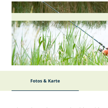
© Bernd Otten |
CC-BY-SA
Fotos & Karte