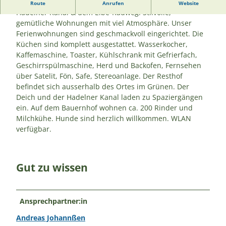
Denkmalgeschützter Bauernhof am Elbdeich direkt v. d.
Route
Anrufen
Website
Hadelner Kanal & dem Elbe-Radweg. Stilvolle,
gemütliche Wohnungen mit viel Atmosphäre. Unser
Ferienwohnungen sind geschmackvoll eingerichtet. Die
Küchen sind komplett ausgestattet. Wasserkocher,
Kaffemaschine, Toaster, Kühlschrank mit Gefrierfach,
Geschirrspülmaschine, Herd und Backofen, Fernsehen
über Satelit, Fön, Safe, Stereoanlage. Der Resthof
befindet sich ausserhalb des Ortes im Grünen. Der
Deich und der Hadelner Kanal laden zu Spaziergängen
ein. Auf dem Bauernhof wohnen ca. 200 Rinder und
Milchkühe. Hunde sind herzlich willkommen. WLAN
verfügbar.
Gut zu wissen
Ansprechpartner:in
Andreas Johannßen