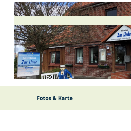
© S. Beerens |
CC0
Fotos & Karte