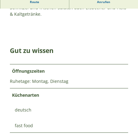
In dem urigen, kleinen Lokal gibt es neben lecken Pizzen,
Route
Anrufen
Schnitzel und frischen Salaten auch Eisbecher und Heiß-
& Kaltgetränke.
Gut zu wissen
Öffnungszeiten
Ruhetage: Montag, Dienstag
Küchenarten
deutsch
fast food