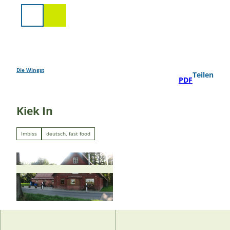
Z
u
Suche
m
I
n
h
a
Die Wingst
Teilen
PDF
l
t
Kiek In
Imbiss
deutsch, fast food
© Kiek in, V. Magiera |
CC-BY-SA