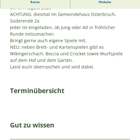
Sommer - SPIELEABEND in Osterbruch
Route
Website
am 07. August 2026
ACHTUNG: diesmal im Gemeindehaus Osterbruch,
Süderende 2a
Jeder ist eingeladen, ob Jung oder Alt in fröhlicher
Runde mitzumachen.
Bringt gerne auch eigene Spiele mit.
NEU: neben Brett- und Kartenspielen gibt es
Wikingerschach, Boccia und Crocket sowie Wurfspiele
auf dem Hof und dem Garten.
Lasst euch überraschen und seid dabei.
Terminübersicht
Gut zu wissen