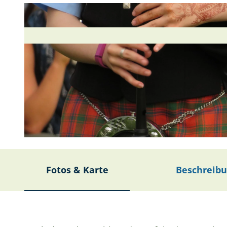
© katharinakanns, pixabay.com |
CC-BY-SA
Fotos & Karte
Beschreib