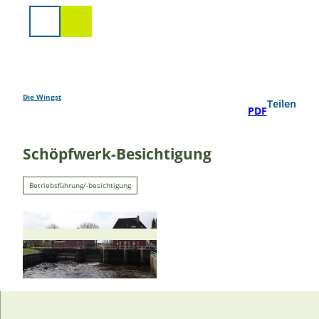
Z
u
Suche
m
I
n
h
a
Die Wingst
Teilen
PDF
l
t
Schöpfwerk-Besichtigung
Betriebsführung/-besichtigung
© Nordseebad Otterndorf |
CC-BY-SA