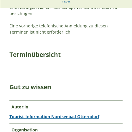
Es wird wieder die Möglichkeit geboten, die
Route
„ehrwürdigen Hallen“ des Schöpfwerkes Otterndorf zu
besichtigen.
Eine vorherige telefonische Anmeldung zu diesen
Terminen ist nicht erforderlich!
Terminübersicht
Gut zu wissen
Autor:in
Tourist-Information Nordseebad Otterndorf
Organisation