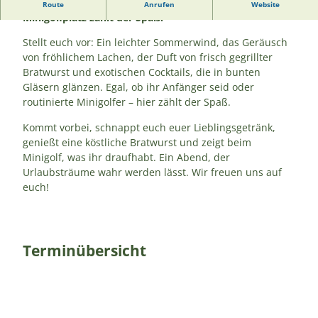
Minigolf, Cocktails und Bratwurst: Auf dem
Route
Anrufen
Website
Minigolfplatz zählt der Spaß.
Stellt euch vor: Ein leichter Sommerwind, das Geräusch
von fröhlichem Lachen, der Duft von frisch gegrillter
Bratwurst und exotischen Cocktails, die in bunten
Gläsern glänzen. Egal, ob ihr Anfänger seid oder
routinierte Minigolfer – hier zählt der Spaß.
Kommt vorbei, schnappt euch euer Lieblingsgetränk,
genießt eine köstliche Bratwurst und zeigt beim
Minigolf, was ihr draufhabt. Ein Abend, der
Urlaubsträume wahr werden lässt. Wir freuen uns auf
euch!
Terminübersicht