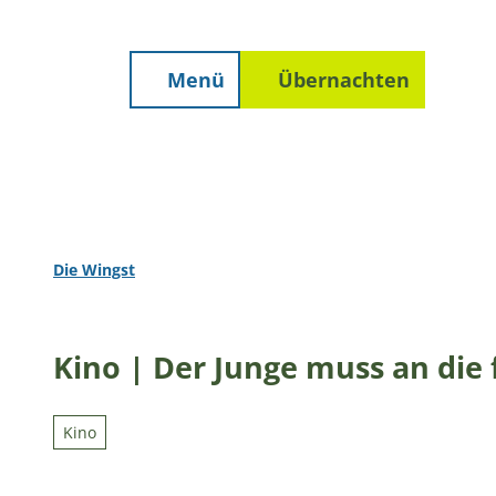
Unterkunft finden
Z
Erwachsene
Kinder
staltungen
Prospekte
Wetter
u
m
Menü
Übernachten
Suche
I
n
h
a
l
t
Die Wingst
Kino | Der Junge muss an die 
Kino