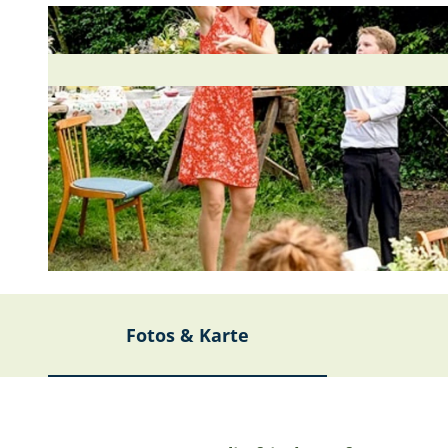
© WarnerBros. Entertainment |
CC-BY-SA
Fotos & Karte