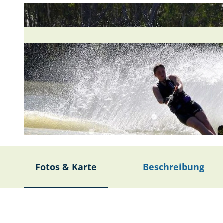
© SmilingNikon, pixabay.com |
CC-BY-SA
Fotos & Karte
Beschreibung